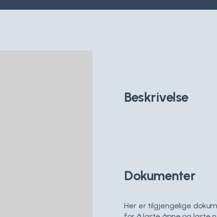
Beskrivelse
Dokumenter
Her er tilgjengelige doku
for å laste åpne og laste n