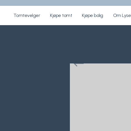
Tomtevelger
Kjøpe tomt
Kjøpe bolig
Om Lys