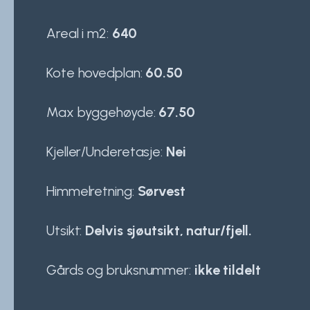
Areal i m2:
640
Kote hovedplan:
60.50
Max byggehøyde:
67.50
Kjeller/Underetasje:
Nei
Himmelretning:
Sørvest
Utsikt:
Delvis sjøutsikt, natur/fjell.
Gårds og bruksnummer:
ikke tildelt