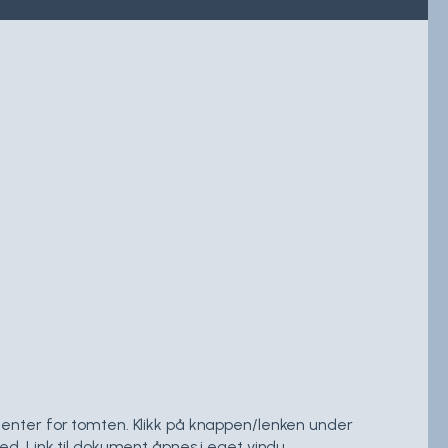
menter for tomten. Klikk på knappen/lenken under
ed. Link til dokument åpnes i eget vindu.