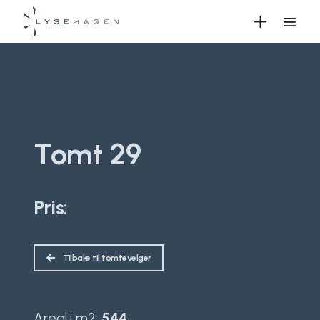
Tomt 29
Pris:
Tilbake til tomtevelger
Areal i m2:
544