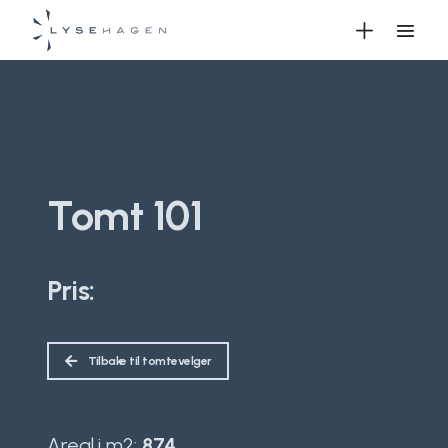
Tomt 101
Pris:
Tilbake til tomtevelger
Areal i m2:
874