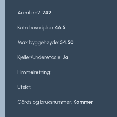
Areal i m2:
742
Kote hovedplan:
46.5
Max byggehøyde:
54.50
Kjeller/Underetasje:
Ja
Himmelretning:
Utsikt:
Gårds og bruksnummer:
Kommer