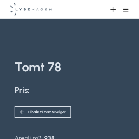
Tomt 78
Pris:
Tilbake til tomtevelger
Areal i m2:
938