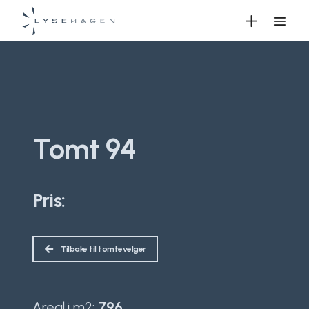
Tomt 94
Pris:
Tilbake til tomtevelger
Areal i m2:
796