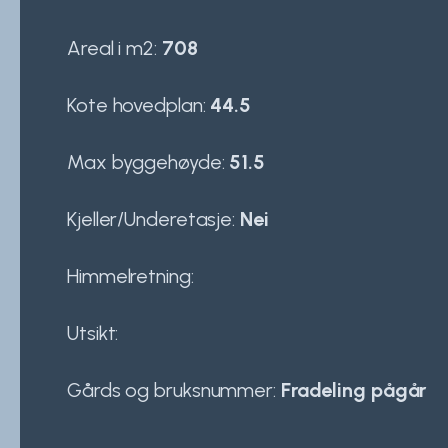
Areal i m2:
708
Kote hovedplan:
44.5
Max byggehøyde:
51.5
Kjeller/Underetasje:
Nei
Himmelretning:
Utsikt:
Gårds og bruksnummer:
Fradeling pågår